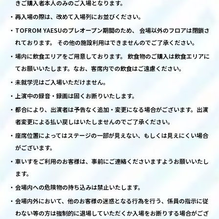
きご購入者本人のみのご入場となります。
再入場の際は、改めて入場列にお並びください。
TOFROM YAESUのプレオープン期間のため、 会場以外のフロアは閉鎖さ
れております。 その他の施設利用はできませんのでご了承ください。
場内に飲食エリアをご用意しております。 飲食物のご購入は飲食エリアに
てお願いいたします。なお、客席内での飲食はご遠慮ください。
未就学児はご入場いただけません。
上演中の録音・録画は固くお断りいたします。
都合により、出演者は予告なく追加・変更になる場合がございます。出演
者変更による払い戻しはいたしませんのでご了承ください。
座席位置によってはステージの一部が見えない、もしくは見えにくい場合
がございます。
車いすをご利用のお客様は、事前にご連絡くださいますようお願いいたし
ます。
会場内への危険物の持ち込みは禁止いたします。
会場内外において、他のお客様の迷惑となる行為を行う、係員の指示に従
わない等の方は強制的に退場していただくか入場をお断りする場合がござ