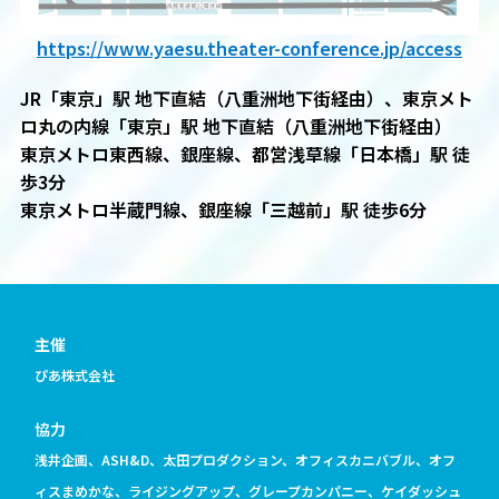
https://www.yaesu.theater-conference.jp/access
JR「東京」駅 地下直結（八重洲地下街経由）、東京メト
ロ丸の内線「東京」駅 地下直結（八重洲地下街経由）
東京メトロ東⻄線、銀座線、都営浅草線「日本橋」駅 徒
歩3分
東京メトロ半蔵⾨線、銀座線「三越前」駅 徒歩6分
主催
ぴあ株式会社
協力
浅井企画、ASH&D、太田プロダクション、オフィスカニバブル、オフ
ィスまめかな、ライジングアップ、グレープカンパニー、ケイダッシュ