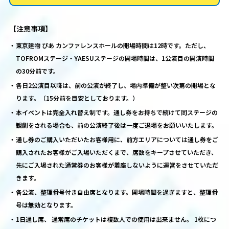
【注意事項】
東京建物 ぴあ カンファレンスホールの開場時間は12時です。ただし、
TOFROMステージ・YAESUステージの開場時間は、1公演目の開演時間
の30分前です。
各日2公演目以降は、前の公演が終了し、場内準備が整い次第の開場とな
ります。（15分前を目安としております。）
本イベントは完全入れ替え制です。通し券をお持ちで続けて同ステージの
観劇をされる場合も、前の公演終了後は一度ご退場をお願いいたします。
通し券のご購入いただいたお客様用に、前方エリアについては通し券をご
購入されたお客様がご入場いただくまで、席数をキープさせていただき、
先にご入場された通常券のお客様が着座しないように運営をさせていただ
きます。
各公演、整理番号付き自由席となります。開場時間を過ぎますと、整理番
号は無効となります。
1日通し席、 通常席のチケットは複数人での使用は出来ません。 1枚につ