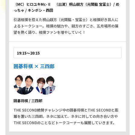
（MC）ヒロユキMc-Ⅱ （出演）桐山親方（元関脇 宝富士）/ め
っちゃ / キンボシ・西田
引退相撲を控えた桐山親方（元関脇・宝富士）と相撲好き芸人に
よるトークショー。相撲の魅力や、親方のすごさ、五月場所の展
望を熱く語り、相撲ファンを増やしていく！
19:15～20:15
囲碁将棋 × 三四郎
囲碁将棋 / 三四郎
THE SECOND絶賛チャレンジ中の囲碁将棋とTHE SECONDと距
離を置いた三四郎。ネタに加えて、ネタに対しての向き合い方や
THE SECONDのことなどトークコーナーも展開していきます。